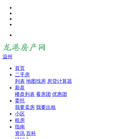
温州
首页
二手房
列表
地图找房
房贷计算器
新盘
楼盘列表
看房团
优惠团
委托
我要卖房
我要出租
小区
租房
指南
资讯
百科