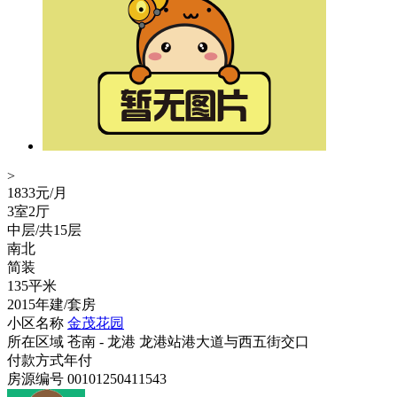
>
1833
元/月
3室2厅
中层/共15层
南北
简装
135平米
2015年建/套房
小区名称
金茂花园
所在区域
苍南 - 龙港 龙港站港大道与西五街交口
付款方式
年付
房源编号
00101250411543