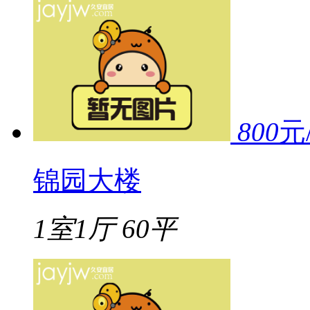
800
元
锦园大楼
1室1厅
60平