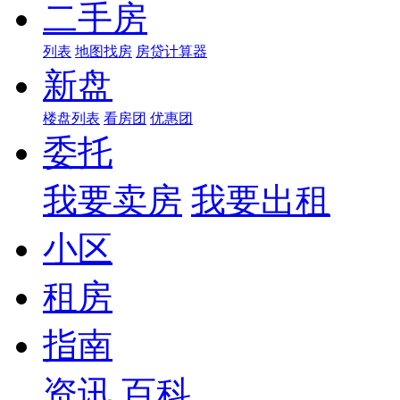
二手房
列表
地图找房
房贷计算器
新盘
楼盘列表
看房团
优惠团
委托
我要卖房
我要出租
小区
租房
指南
资讯
百科