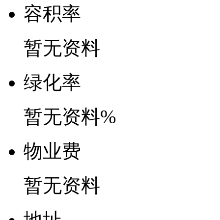
容
积
率
暂无资料
绿
化
率
暂无资料%
物
业
费
暂无资料
地
址