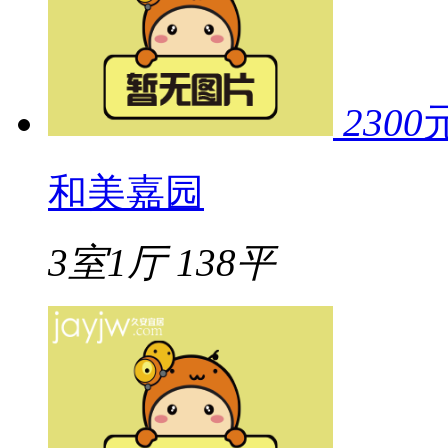
2300
和美嘉园
3室1厅
138平