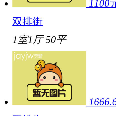
1100
双排街
1室1厅
50平
1666.