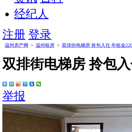
经纪人
注册
登录
温州房产网
>
温州租房
>
双排街电梯房 拎包入住 年租金220
双排街电梯房 拎包入住
举报