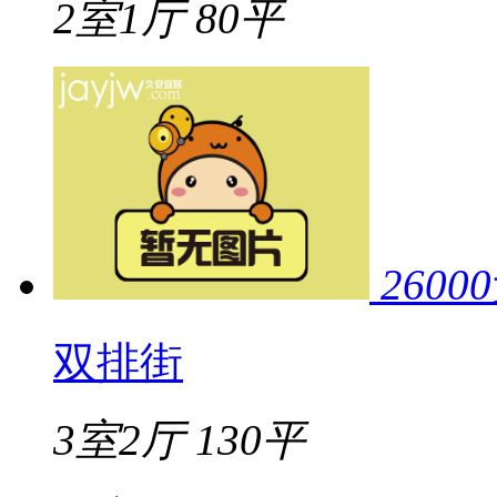
2室1厅
80平
26000
双排街
3室2厅
130平