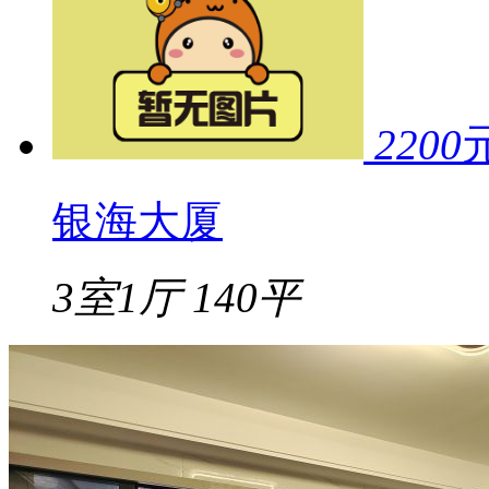
2200
银海大厦
3室1厅
140平