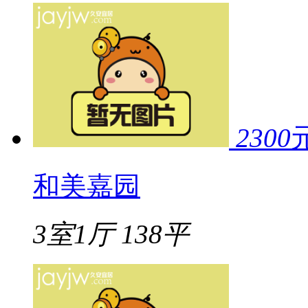
2300
和美嘉园
3室1厅
138平