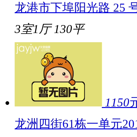
龙港市下埠阳光路 25 号
3室1厅
130平
1150
龙洲四街61栋一单元20