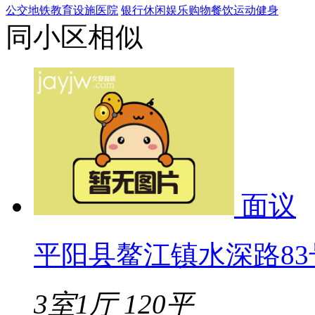
公交
地铁
教育设施
医院
银行
休闲娱乐
购物
餐饮
运动健身
同小区相似
面议
平阳县鳌江镇水深路83号
3室1厅
120平