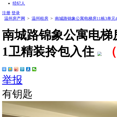
经纪人
注册
登录
温州房产网
>
温州租房
>
南城路锦象公寓电梯房11栋3单元4
南城路锦象公寓电梯房1
1卫精装拎包入住
（
举报
有钥匙