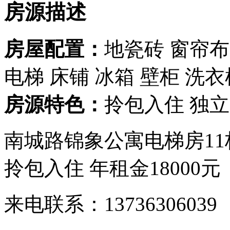
房源描述
房屋配置：
地瓷砖
窗帘
电梯
床铺
冰箱
壁柜
洗衣
房源特色：
拎包入住
独
南城路锦象公寓电梯房11栋
拎包入住 年租金18000元
来电联系：13736306039