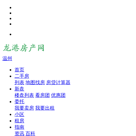
温州
首页
二手房
列表
地图找房
房贷计算器
新盘
楼盘列表
看房团
优惠团
委托
我要卖房
我要出租
小区
租房
指南
资讯
百科