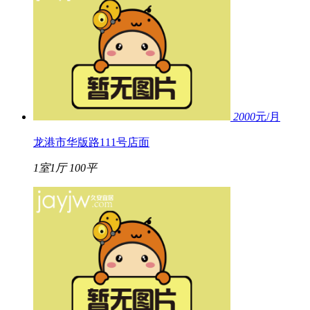
2000
元/月
龙港市华版路111号店面
1室1厅
100平