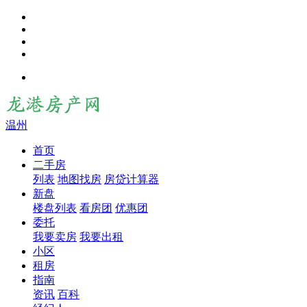
温州
首页
二手房
列表
地图找房
房贷计算器
新盘
楼盘列表
看房团
优惠团
委托
我要卖房
我要出租
小区
租房
指南
资讯
百科