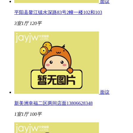
面议
平阳县鳌江镇水深路83号2幢一楼102和103
3室1厅
120平
面议
新美洲幸福二区两间店面13806628348
1室1厅
100平