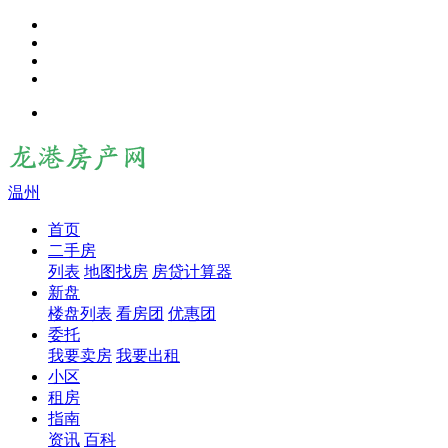
温州
首页
二手房
列表
地图找房
房贷计算器
新盘
楼盘列表
看房团
优惠团
委托
我要卖房
我要出租
小区
租房
指南
资讯
百科