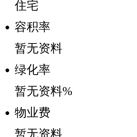
住宅
容
积
率
暂无资料
绿
化
率
暂无资料%
物
业
费
暂无资料