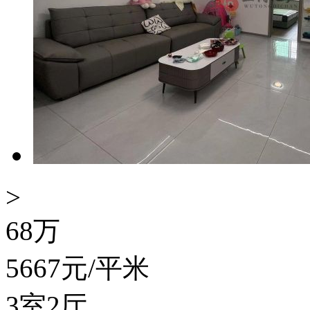
>
68
万
5667
元/平米
3室2厅