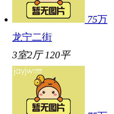
75
万
龙宁二街
3室2厅
120平