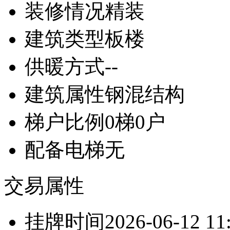
装修情况
精装
建筑类型
板楼
供暖方式
--
建筑属性
钢混结构
梯户比例
0梯0户
配备电梯
无
交易属性
挂牌时间
2026-06-12 11