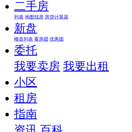
二手房
列表
地图找房
房贷计算器
新盘
楼盘列表
看房团
优惠团
委托
我要卖房
我要出租
小区
租房
指南
资讯
百科