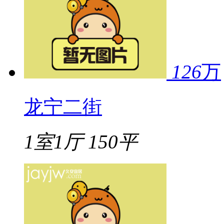
126
万
龙宁二街
1室1厅
150平