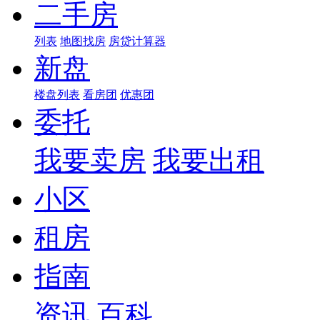
二手房
列表
地图找房
房贷计算器
新盘
楼盘列表
看房团
优惠团
委托
我要卖房
我要出租
小区
租房
指南
资讯
百科