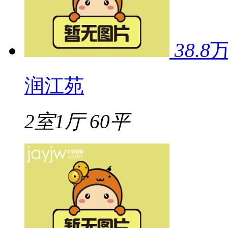
38.8
润江苑
2室1厅
60平