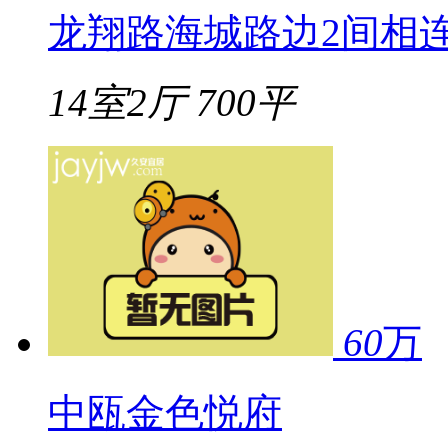
龙翔路海城路边2间相
14室2厅
700平
60
万
中瓯金色悦府