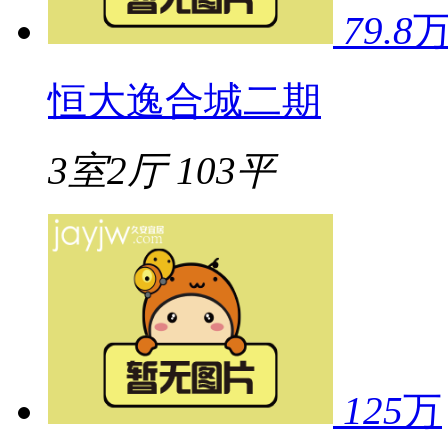
79.8
恒大逸合城二期
3室2厅
103平
125
万