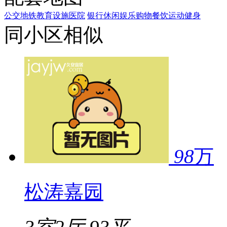
公交
地铁
教育设施
医院
银行
休闲娱乐
购物
餐饮
运动健身
同小区相似
98
万
松涛嘉园