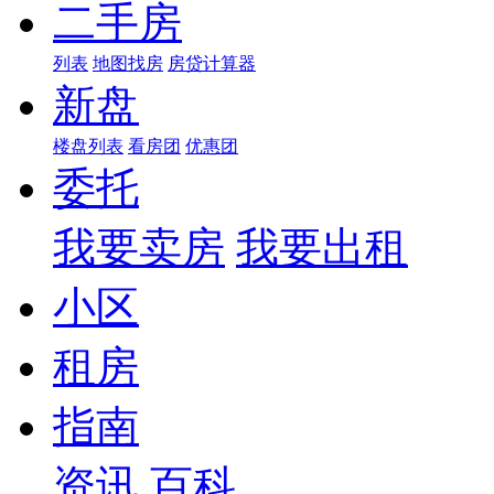
二手房
列表
地图找房
房贷计算器
新盘
楼盘列表
看房团
优惠团
委托
我要卖房
我要出租
小区
租房
指南
资讯
百科