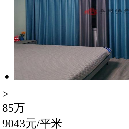
>
85
万
9043
元/平米