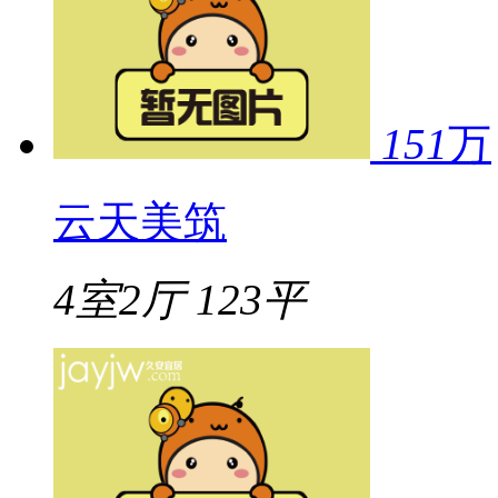
151
万
云天美筑
4室2厅
123平