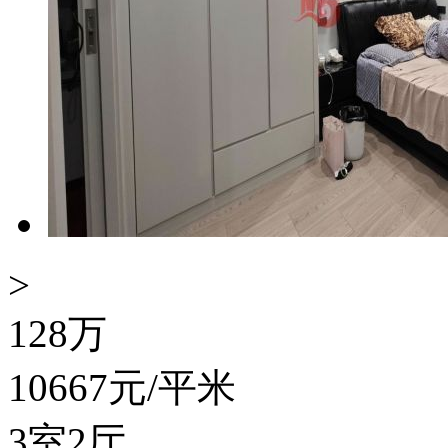
>
128
万
10667
元/平米
3室2厅