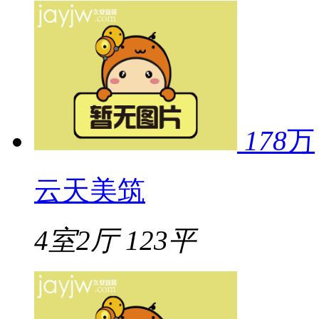
178
万
云天美筑
4室2厅
123平