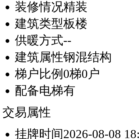
装修情况
精装
建筑类型
板楼
供暖方式
--
建筑属性
钢混结构
梯户比例
0梯0户
配备电梯
有
交易属性
挂牌时间
2026-08-08 18