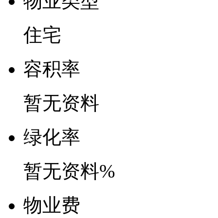
物业类型
住宅
容
积
率
暂无资料
绿
化
率
暂无资料%
物
业
费