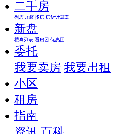
二手房
列表
地图找房
房贷计算器
新盘
楼盘列表
看房团
优惠团
委托
我要卖房
我要出租
小区
租房
指南
资讯
百科