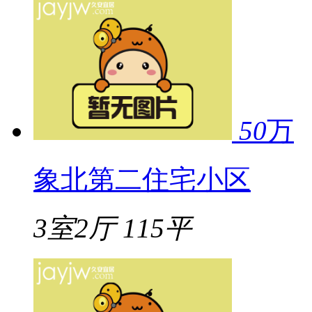
50
万
象北第二住宅小区
3室2厅
115平