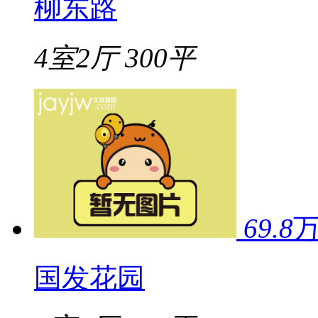
柳东路
4室2厅
300平
69.8
国发花园