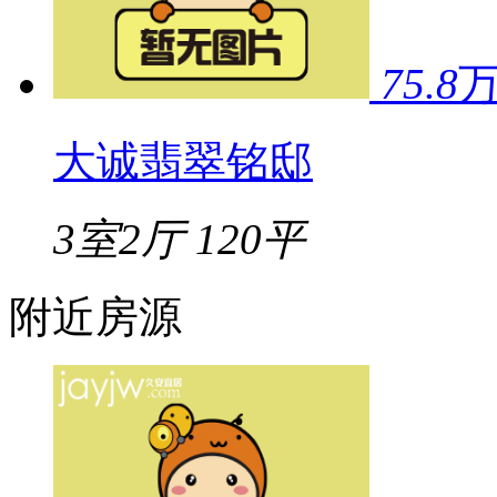
75.8
大诚翡翠铭邸
3室2厅
120平
附近房源