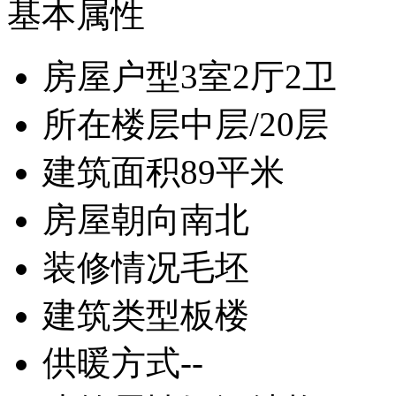
基本属性
房屋户型
3室2厅2卫
所在楼层
中层/20层
建筑面积
89平米
房屋朝向
南北
装修情况
毛坯
建筑类型
板楼
供暖方式
--