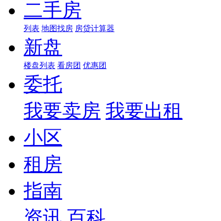
二手房
列表
地图找房
房贷计算器
新盘
楼盘列表
看房团
优惠团
委托
我要卖房
我要出租
小区
租房
指南
资讯
百科