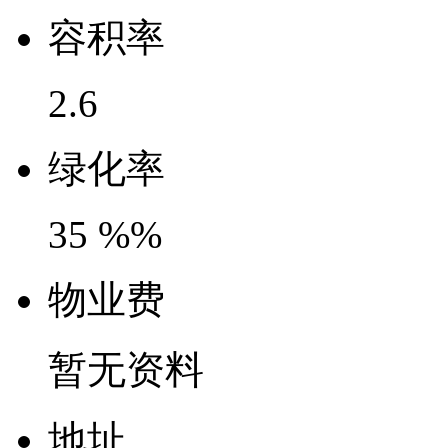
容
积
率
2.6
绿
化
率
35 %%
物
业
费
暂无资料
地
址