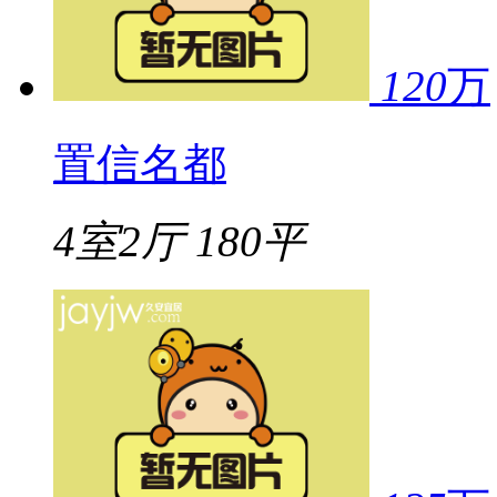
120
万
置信名都
4室2厅
180平