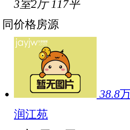
3室2厅
117平
同价格房源
38.8
润江苑