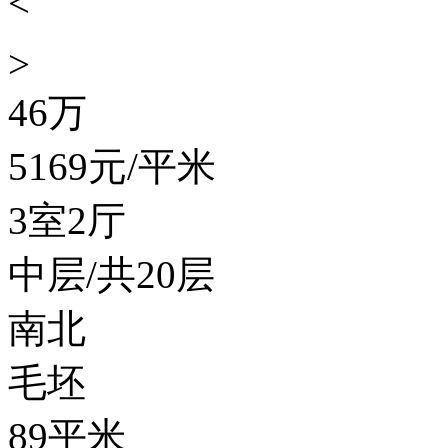
<
>
46
万
5169
元/平米
3室2厅
中层/共20层
南北
毛坯
89平米