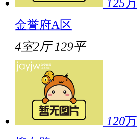
125
万
金誉府A区
4室2厅
129平
120
万