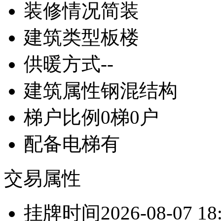
装修情况
简装
建筑类型
板楼
供暖方式
--
建筑属性
钢混结构
梯户比例
0梯0户
配备电梯
有
交易属性
挂牌时间
2026-08-07 18