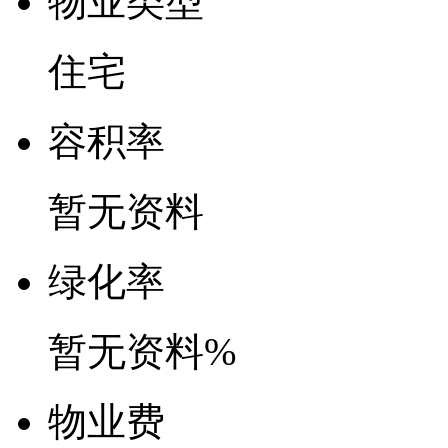
物业类型
住宅
容
积
率
暂无资料
绿
化
率
暂无资料%
物
业
费