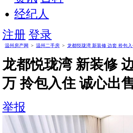
经纪人
注册
登录
温州房产网
>
温州二手房
>
龙都悦珑湾 新装修 边套 拎包入住 
龙都悦珑湾 新装修 边套
万 拎包入住 诚心出
举报