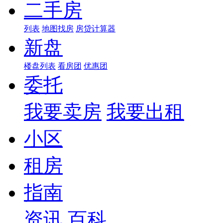
二手房
列表
地图找房
房贷计算器
新盘
楼盘列表
看房团
优惠团
委托
我要卖房
我要出租
小区
租房
指南
资讯
百科