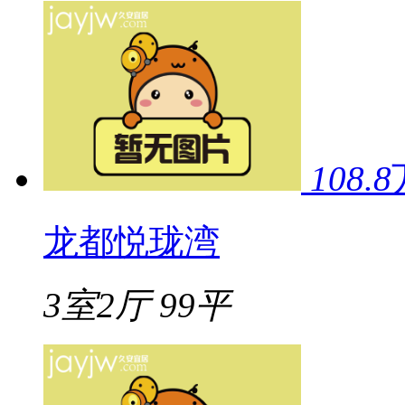
108.8
龙都悦珑湾
3室2厅
99平