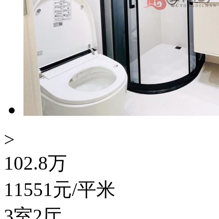
>
102.8
万
11551
元/平米
3室2厅