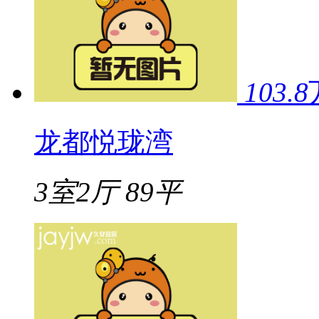
103.8
龙都悦珑湾
3室2厅
89平