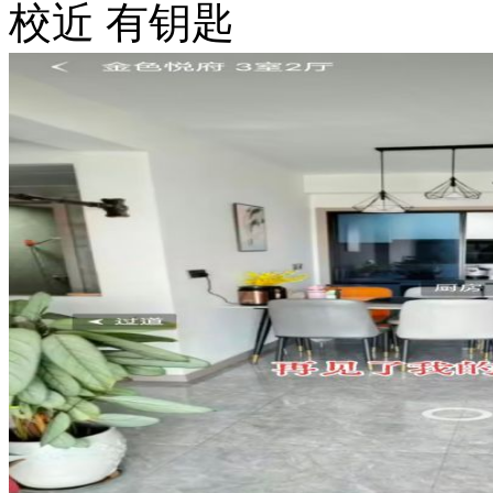
校近
有钥匙