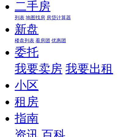
二手房
列表
地图找房
房贷计算器
新盘
楼盘列表
看房团
优惠团
委托
我要卖房
我要出租
小区
租房
指南
资讯
百科