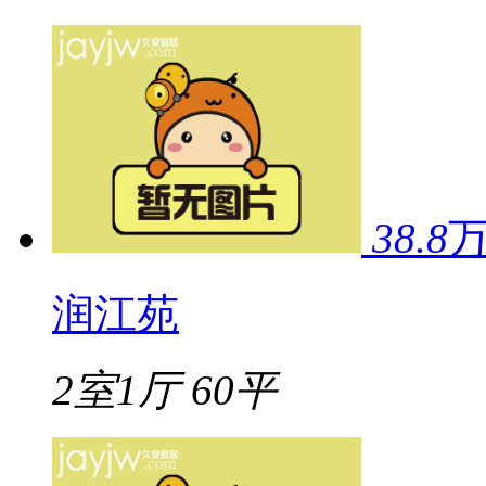
38.8
润江苑
2室1厅
60平