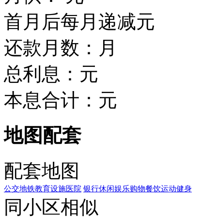
首月后每月递减
元
还款月数：
月
总利息：
元
本息合计：
元
地图配套
配套地图
公交
地铁
教育设施
医院
银行
休闲娱乐
购物
餐饮
运动健身
同小区相似