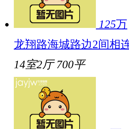
125
万
龙翔路海城路边2间相
14室2厅
700平