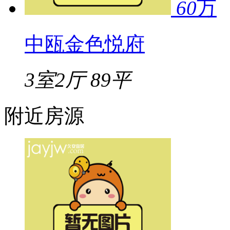
60
万
中瓯金色悦府
3室2厅
89平
附近房源