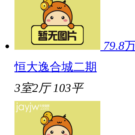
79.8
恒大逸合城二期
3室2厅
103平