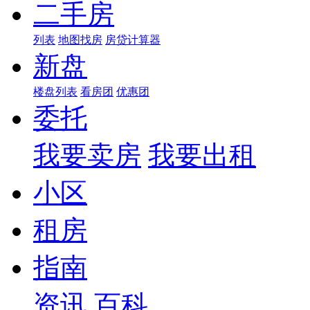
二手房
列表
地图找房
房贷计算器
新盘
楼盘列表
看房团
优惠团
委托
我要卖房
我要出租
小区
租房
指南
资讯
百科