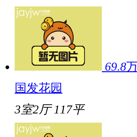
69.8
国发花园
3室2厅
117平