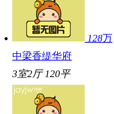
128
万
中梁香缇华府
3室2厅
120平