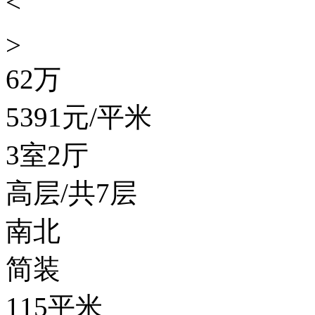
<
>
62
万
5391
元/平米
3室2厅
高层/共7层
南北
简装
115平米