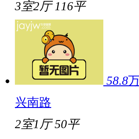
3室2厅
116平
58.8
兴南路
2室1厅
50平