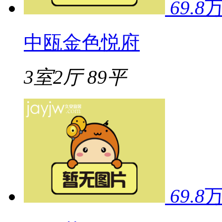
69.8
中瓯金色悦府
3室2厅
89平
69.8