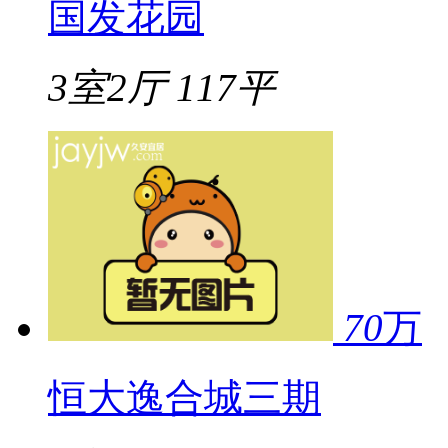
国发花园
3室2厅
117平
70
万
恒大逸合城三期