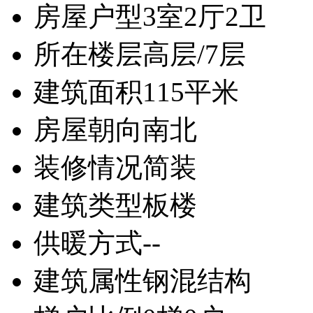
房屋户型
3室2厅2卫
所在楼层
高层/7层
建筑面积
115平米
房屋朝向
南北
装修情况
简装
建筑类型
板楼
供暖方式
--
建筑属性
钢混结构