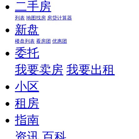
二手房
列表
地图找房
房贷计算器
新盘
楼盘列表
看房团
优惠团
委托
我要卖房
我要出租
小区
租房
指南
资讯
百科