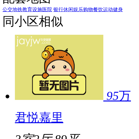
公交
地铁
教育设施
医院
银行
休闲娱乐
购物
餐饮
运动健身
同小区相似
95
万
君悦嘉里