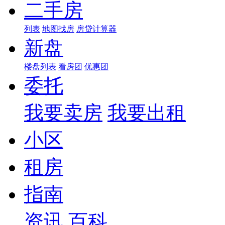
二手房
列表
地图找房
房贷计算器
新盘
楼盘列表
看房团
优惠团
委托
我要卖房
我要出租
小区
租房
指南
资讯
百科