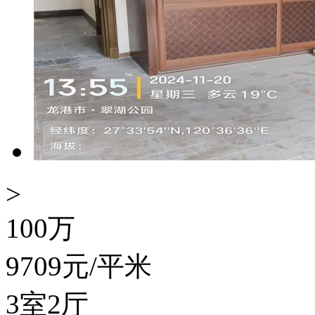
>
100
万
9709
元/平米
3室2厅