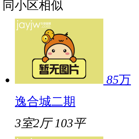
同小区相似
85
万
逸合城二期
3室2厅
103平