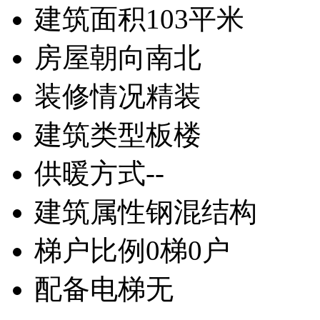
建筑面积
103平米
房屋朝向
南北
装修情况
精装
建筑类型
板楼
供暖方式
--
建筑属性
钢混结构
梯户比例
0梯0户
配备电梯
无