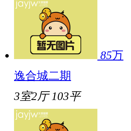
85
万
逸合城二期
3室2厅
103平