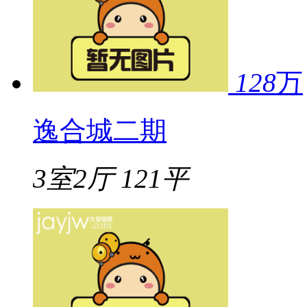
128
万
逸合城二期
3室2厅
121平