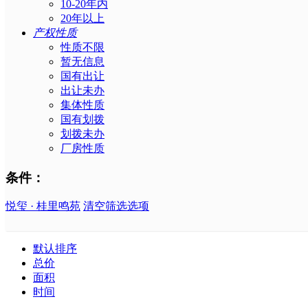
10-20年内
20年以上
产权性质
性质不限
暂无信息
国有出让
出让未办
集体性质
国有划拨
划拨未办
厂房性质
条件：
悦玺 · 桂里鸣苑
清空筛选选项
默认排序
总价
面积
时间