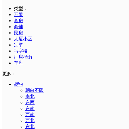
类型：
不限
套房
商铺
民房
大厦小区
别墅
写字楼
厂房/仓库
车库
更多：
朝向
朝向不限
南北
东西
东南
西南
西北
东北