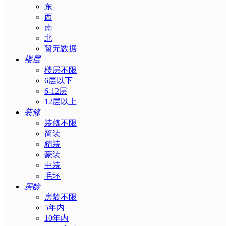
东
西
南
北
暂无数据
楼层
楼层不限
6层以下
6-12层
12层以上
装修
装修不限
简装
精装
豪装
中装
毛坯
房龄
房龄不限
5年内
10年内