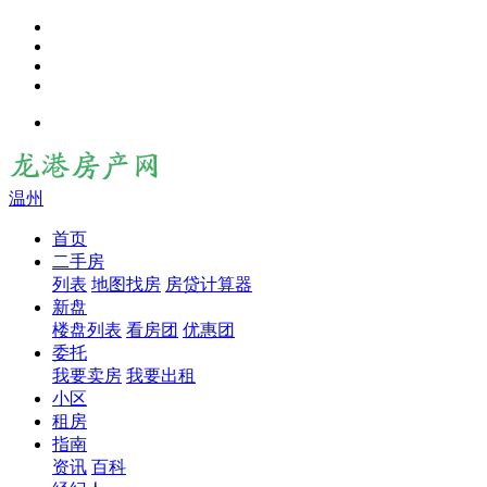
温州
首页
二手房
列表
地图找房
房贷计算器
新盘
楼盘列表
看房团
优惠团
委托
我要卖房
我要出租
小区
租房
指南
资讯
百科