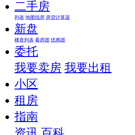
二手房
列表
地图找房
房贷计算器
新盘
楼盘列表
看房团
优惠团
委托
我要卖房
我要出租
小区
租房
指南
资讯
百科