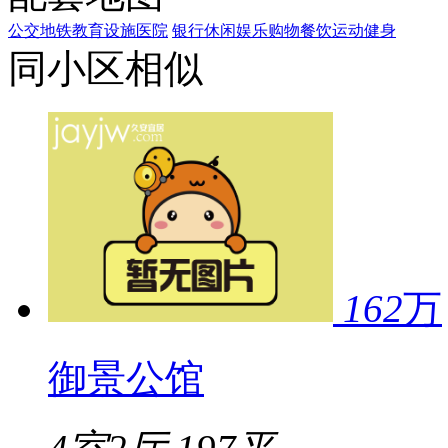
公交
地铁
教育设施
医院
银行
休闲娱乐
购物
餐饮
运动健身
同小区相似
162
万
御景公馆