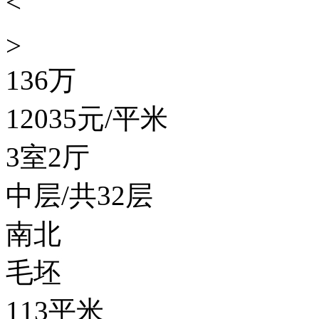
<
>
136
万
12035
元/平米
3室2厅
中层/共32层
南北
毛坯
113平米