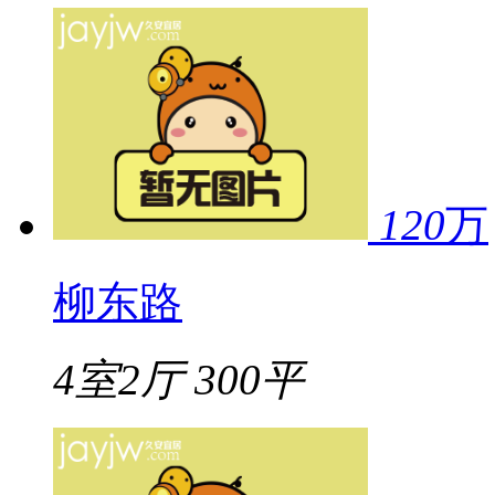
120
万
柳东路
4室2厅
300平