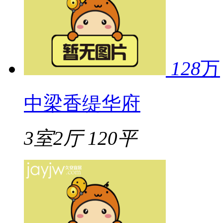
128
万
中梁香缇华府
3室2厅
120平