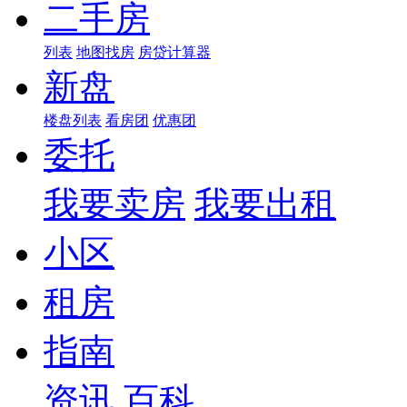
二手房
列表
地图找房
房贷计算器
新盘
楼盘列表
看房团
优惠团
委托
我要卖房
我要出租
小区
租房
指南
资讯
百科