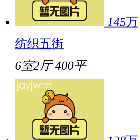
145
万
纺织五街
6室2厅
400平