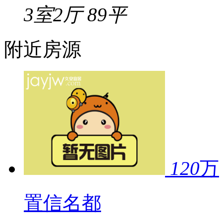
3室2厅
89平
附近房源
120
万
置信名都