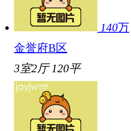
140
万
金誉府B区
3室2厅
120平