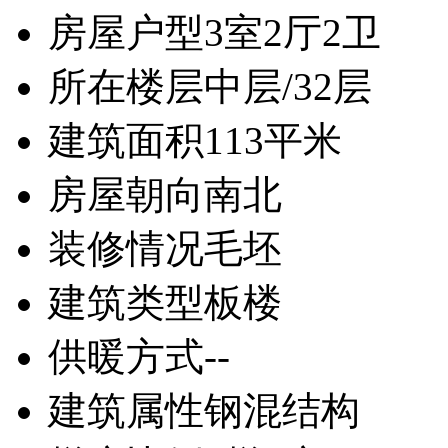
房屋户型
3室2厅2卫
所在楼层
中层/32层
建筑面积
113平米
房屋朝向
南北
装修情况
毛坯
建筑类型
板楼
供暖方式
--
建筑属性
钢混结构