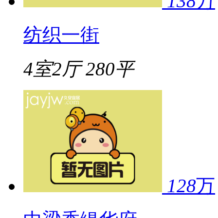
138
万
纺织一街
4室2厅
280平
128
万