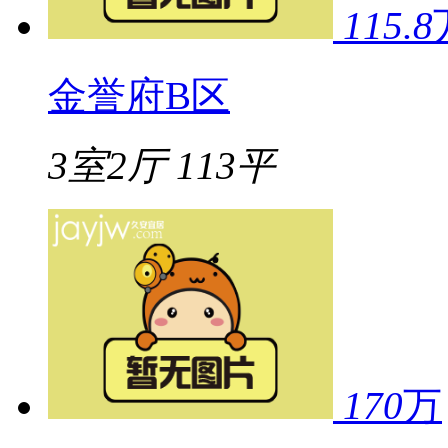
115.8
金誉府B区
3室2厅
113平
170
万