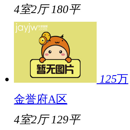
4室2厅
180平
125
万
金誉府A区
4室2厅
129平