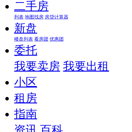
二手房
列表
地图找房
房贷计算器
新盘
楼盘列表
看房团
优惠团
委托
我要卖房
我要出租
小区
租房
指南
资讯
百科