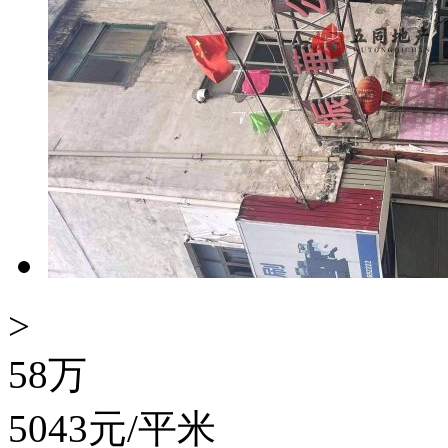
>
58
万
5043
元/平米