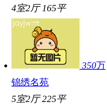
4室2厅
165平
350
万
锦绣名苑
5室2厅
225平