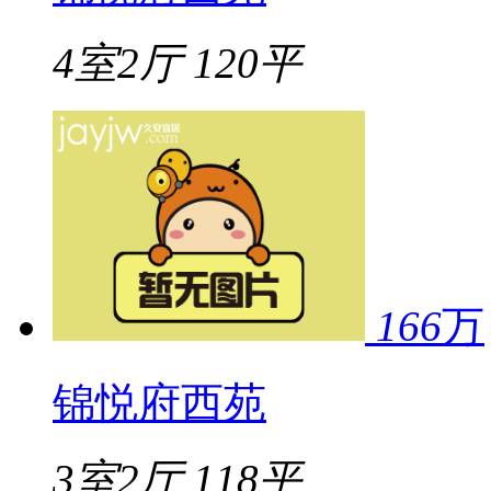
4室2厅
120平
166
万
锦悦府西苑
3室2厅
118平