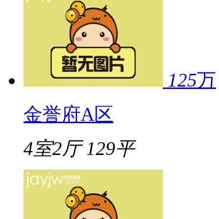
125
万
金誉府A区
4室2厅
129平