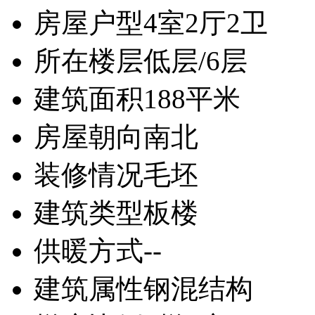
房屋户型
4室2厅2卫
所在楼层
低层/6层
建筑面积
188平米
房屋朝向
南北
装修情况
毛坯
建筑类型
板楼
供暖方式
--
建筑属性
钢混结构