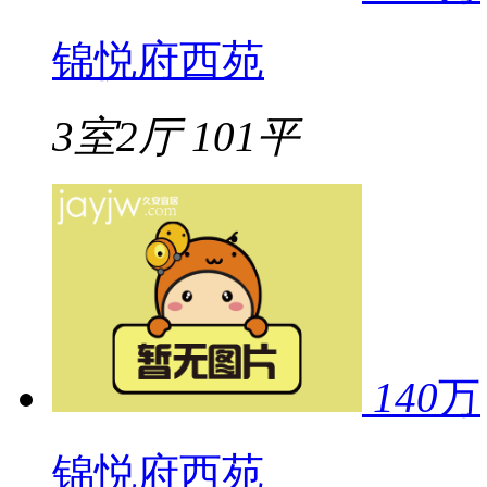
锦悦府西苑
3室2厅
101平
140
万
锦悦府西苑