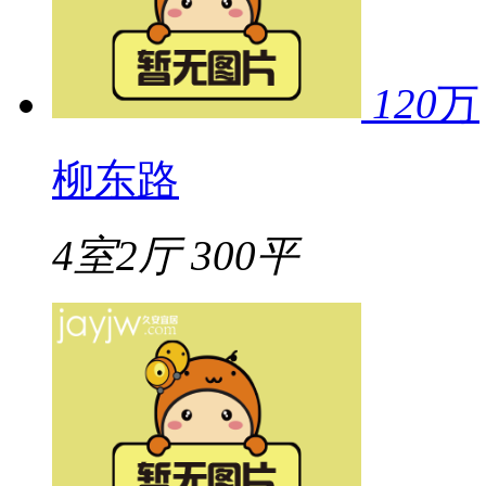
120
万
柳东路
4室2厅
300平