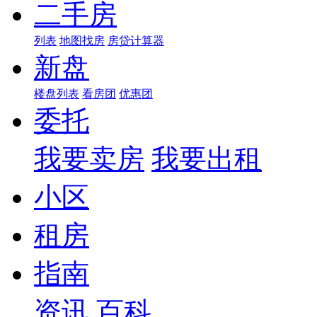
二手房
列表
地图找房
房贷计算器
新盘
楼盘列表
看房团
优惠团
委托
我要卖房
我要出租
小区
租房
指南
资讯
百科