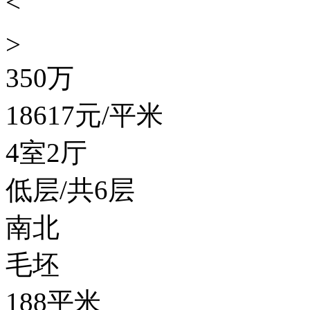
<
>
350
万
18617
元/平米
4室2厅
低层/共6层
南北
毛坯
188平米