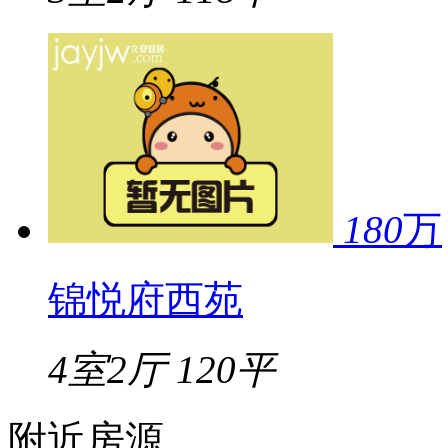
180
万
锦悦府西苑
4室2厅
120平
附近房源