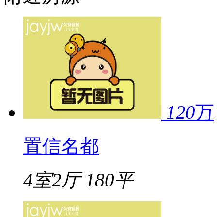
120
万
置信名都
4室2厅
180平