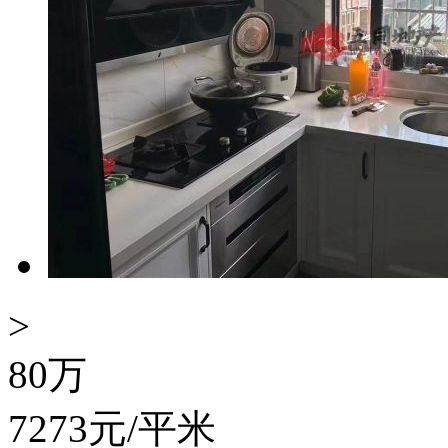
>
80
万
7273
元/平米