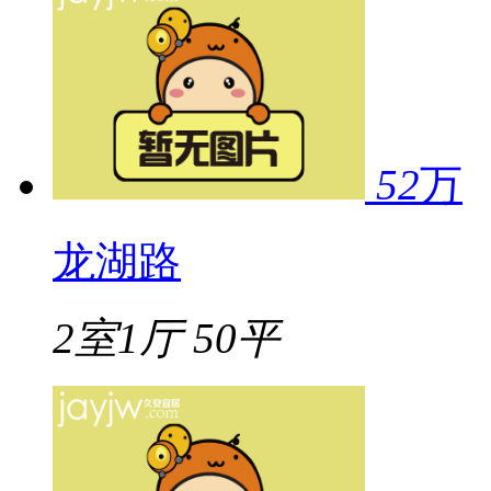
52
万
龙湖路
2室1厅
50平