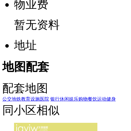
物
业
费
暂无资料
地
址
地图配套
配套地图
公交
地铁
教育设施
医院
银行
休闲娱乐
购物
餐饮
运动健身
同小区相似