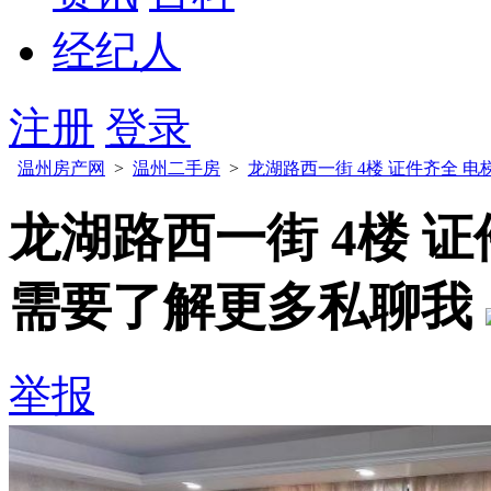
经纪人
注册
登录
温州房产网
>
温州二手房
>
龙湖路西一街 4楼 证件齐全 电
龙湖路西一街 4楼 证
需要了解更多私聊我
举报