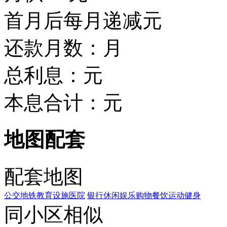
首月后每月递减
元
还款月数：
月
总利息：
元
本息合计：
元
地图配套
配套地图
公交
地铁
教育设施
医院
银行
休闲娱乐
购物
餐饮
运动健身
同小区相似