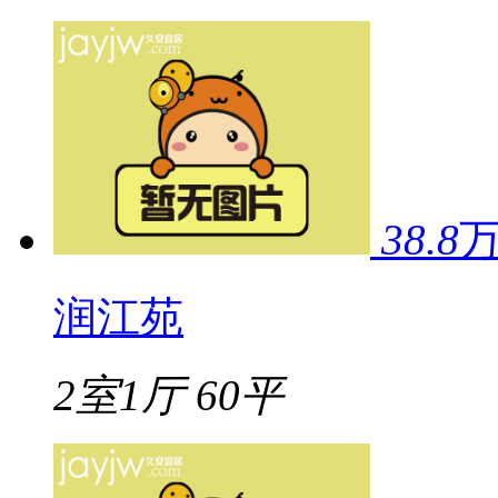
38.8
润江苑
2室1厅
60平