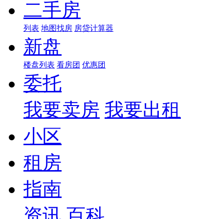
二手房
列表
地图找房
房贷计算器
新盘
楼盘列表
看房团
优惠团
委托
我要卖房
我要出租
小区
租房
指南
资讯
百科