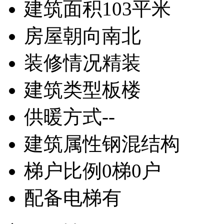
建筑面积
103平米
房屋朝向
南北
装修情况
精装
建筑类型
板楼
供暖方式
--
建筑属性
钢混结构
梯户比例
0梯0户
配备电梯
有