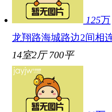
125
万
龙翔路海城路边2间相
14室2厅
700平