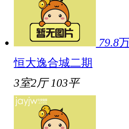
79.8
恒大逸合城二期
3室2厅
103平