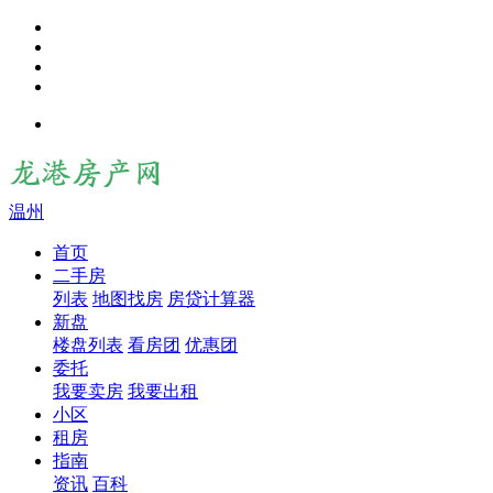
温州
首页
二手房
列表
地图找房
房贷计算器
新盘
楼盘列表
看房团
优惠团
委托
我要卖房
我要出租
小区
租房
指南
资讯
百科