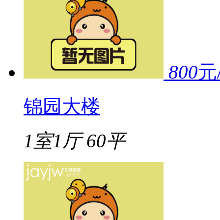
800
元
锦园大楼
1室1厅
60平