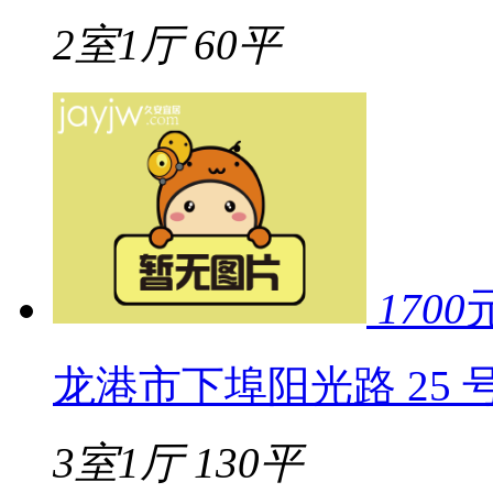
2室1厅
60平
1700
龙港市下埠阳光路 25 号
3室1厅
130平