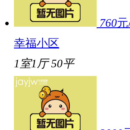
760
元
幸福小区
1室1厅
50平