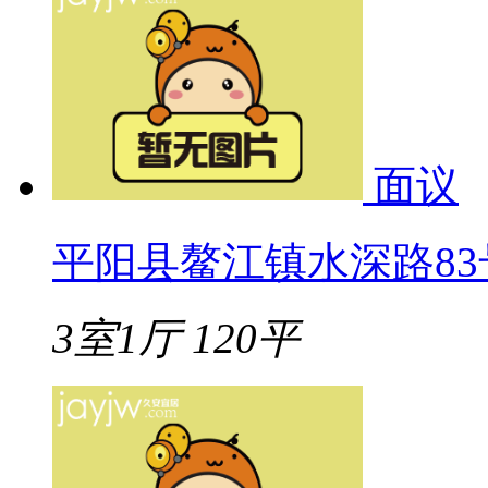
面议
平阳县鳌江镇水深路83号
3室1厅
120平