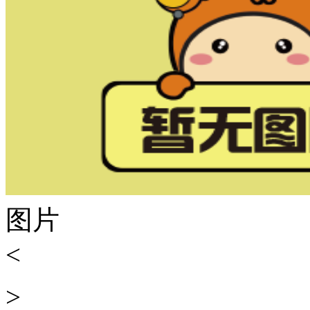
图片
<
>